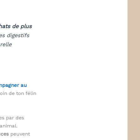
hats de plus
es digestifs
relle
ompagner au
in de ton félin
ées par des
 animal.
uces
peuvent