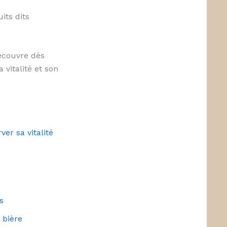
its dits
écouvre dès
 vitalité et son
er sa vitalité
s
 bière