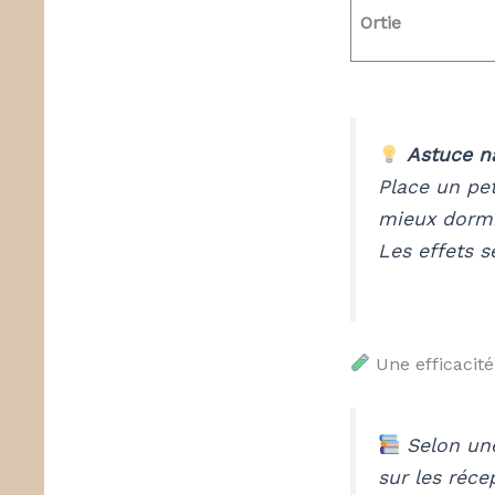
Ortie
Astuce na
Place un pet
mieux dormi
Les effets 
Une efficacit
Selon un
sur les réce