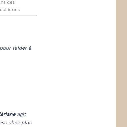
ans des
pécifiques
pour l’aider à
lériane
agit
ess chez plus