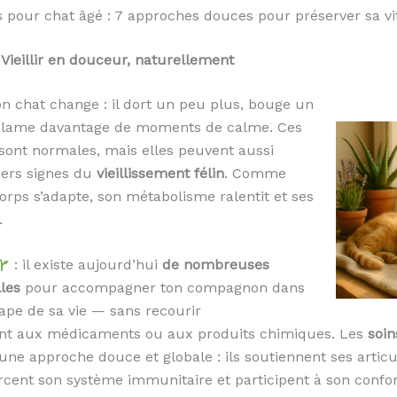
 pour chat âgé : 7 approches douces pour préserver sa vit
 Vieillir en douceur, naturellement
on chat change : il dort un peu plus, bouge un
clame davantage de moments de calme. Ces
sont normales, mais elles peuvent aussi
iers signes du
vieillissement félin
. Comme
orps s’adapte, son métabolisme ralentit et ses
.
: il existe aujourd’hui
de nombreuses
les
pour accompagner ton compagnon dans
tape de sa vie — sans recourir
t aux médicaments ou aux produits chimiques. Les
soin
une approche douce et globale : ils soutiennent ses articu
orcent son système immunitaire et participent à son confo