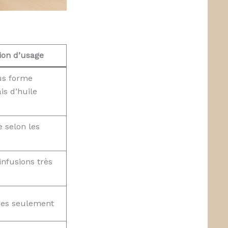
ion d’usage
ous forme
is d’huile
e selon les
infusions très
ses seulement