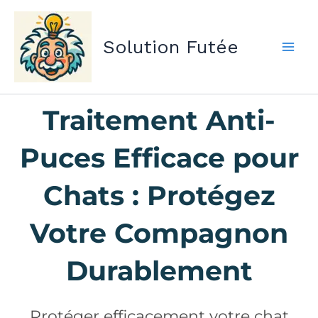
Aller
au
Solution Futée
contenu
Traitement Anti-
Puces Efficace pour
Chats : Protégez
Votre Compagnon
Durablement
Protéger efficacement votre chat