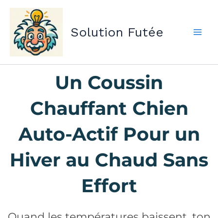
Aller
au
Solution Futée
contenu
Un Coussin
Chauffant Chien
Auto-Actif Pour un
Hiver au Chaud Sans
Effort
Quand les températures baissent, ton