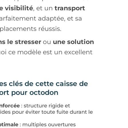
 visibilité
, et un
transport
parfaitement adaptée, et sa
éplacements réussis.
s le stresser
ou
une solution
uoi ce modèle est un excellent
s clés de cette caisse de
ort pour octodon
enforcée
: structure rigide et
ides pour éviter toute fuite durant le
ptimale
: multiples ouvertures