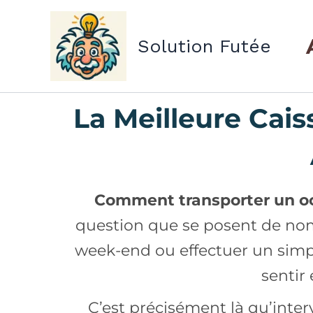
Aller
au
Solution Futée
contenu
La Meilleure Cai
Comment transporter un oct
question que se posent de nombr
week-end ou effectuer un simpl
sentir
C’est précisément là qu’inter