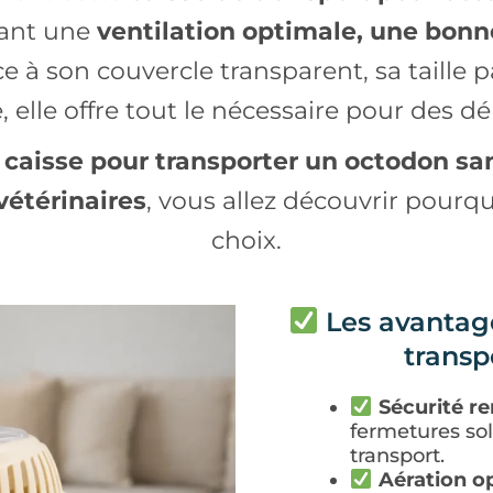
sant une
ventilation optimale, une bonne
ce à son couvercle transparent, sa taille 
 elle offre tout le nécessaire pour des d
 caisse pour transporter un octodon san
vétérinaires
, vous allez découvrir pourq
choix.
Les avantage
transp
Sécurité r
fermetures sol
transport.
Aération o