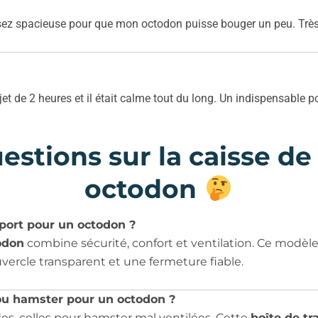
assez spacieuse pour que mon octodon puisse bouger un peu. Très 
ajet de 2 heures et il était calme tout du long. Un indispensable p
estions sur la caisse de
octodon
sport pour un octodon ?
odon
combine sécurité, confort et ventilation. Ce modèl
uvercle transparent et une fermeture fiable.
 ou hamster pour un octodon ?
es, celles pour hamster mal ventilées. Cette
boîte de t