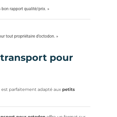
bon rapport qualité/prix. »
our tout propriétaire d’octodon. »
 transport pour
e est parfaitement adapté aux
petits
ransport pour octodon
offre un format sur