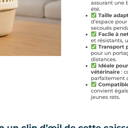
assurant une b
été.
Taille ada
d’espace pour 
secoués pendan
Facile à ne
et résistants, 
Transport 
pour un porta
distances.
Idéale pour
vétérinaire
: c
parfaitement 
Compatible
convient égal
jeunes rats.
 un clin d’œil de cette caiss