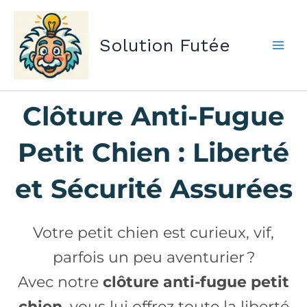
Aller
au
Solution Futée
contenu
Clôture Anti-Fugue
Petit Chien : Liberté
et Sécurité Assurées
Votre petit chien est curieux, vif,
parfois un peu aventurier ?
Avec notre
clôture anti-fugue petit
chien
, vous lui offrez toute la liberté