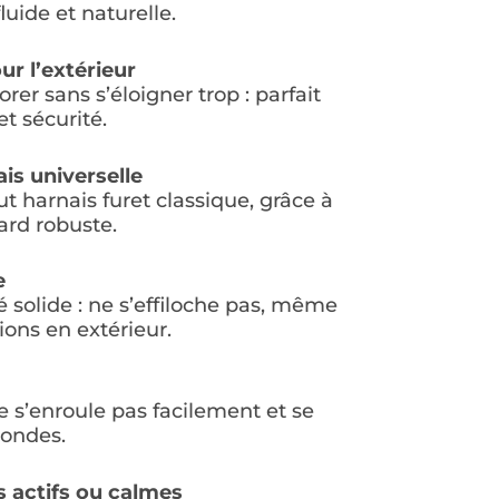
uide et naturelle.
r l’extérieur
rer sans s’éloigner trop : parfait
et sécurité.
is universelle
ut harnais furet classique, grâce à
rd robuste.
e
 solide : ne s’effiloche pas, même
tions en extérieur.
e s’enroule pas facilement et se
condes.
s actifs ou calmes