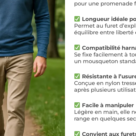
pour une promenade fl
Longueur idéale pou
Permet au furet d’explo
équilibre entre liberté 
Compatibilité harna
Se fixe facilement à to
un mousqueton standa
Résistante à l’usur
Conçue en nylon tressé
après plusieurs utilisa
Facile à manipuler
Légère en main, elle n
range en quelques se
Convient aux furet