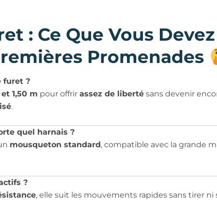
et : Ce Que Vous Devez
remières Promenades
 furet ?
 et 1,50 m
pour offrir
assez de liberté
sans devenir enco
isé
.
porte quel harnais ?
’un
mousqueton standard
, compatible avec la grande maj
actifs ?
ésistance
, elle suit les mouvements rapides sans tirer ni 