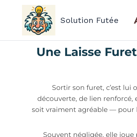
Aller
au
Solution Futée
contenu
Une Laisse Fure
Sortir son furet, c’est lu
découverte, de lien renforcé,
soit vraiment agréable — pour
Souvent négligée, elle joue 