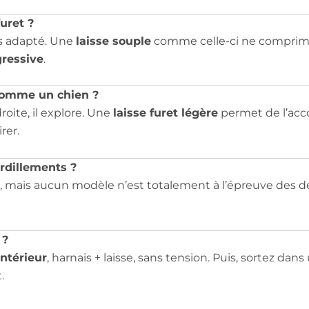
uret ?
is adapté. Une
laisse souple
comme celle-ci ne comprim
gressive
.
comme un chien ?
roite, il explore. Une
laisse furet légère
permet de l’acco
rer.
ordillements ?
 mais aucun modèle n’est totalement à l’épreuve des den
 ?
intérieur
, harnais + laisse, sans tension. Puis, sortez dan
.