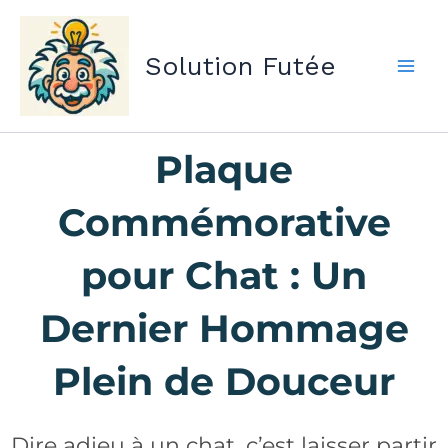
Aller
au
Solution Futée
contenu
Plaque
Commémorative
pour Chat : Un
Dernier Hommage
Plein de Douceur
Dire adieu à un chat, c’est laisser partir