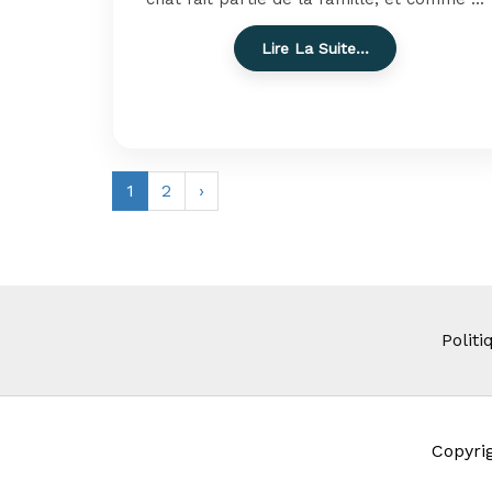
Lire La Suite…
1
2
›
Politi
Copyri