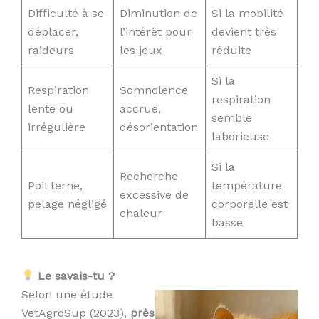
Difficulté à se
Diminution de
Si la mobilité
déplacer,
l’intérêt pour
devient très
raideurs
les jeux
réduite
Si la
Respiration
Somnolence
respiration
lente ou
accrue,
semble
irrégulière
désorientation
laborieuse
Si la
Recherche
Poil terne,
température
excessive de
pelage négligé
corporelle est
chaleur
basse
Le savais-tu ?
Selon une étude
VetAgroSup (2023),
près