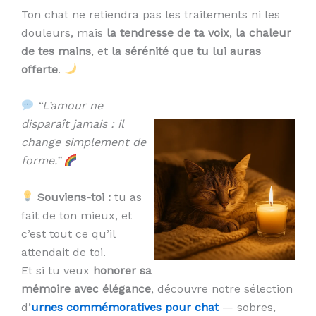
Ton chat ne retiendra pas les traitements ni les
douleurs, mais
la tendresse de ta voix
,
la chaleur
de tes mains
, et
la sérénité que tu lui auras
offerte
.
“L’amour ne
disparaît jamais : il
change simplement de
forme.”
Souviens-toi :
tu as
fait de ton mieux, et
c’est tout ce qu’il
attendait de toi.
Et si tu veux
honorer sa
mémoire avec élégance
, découvre notre sélection
d’
urnes commémoratives pour chat
— sobres,