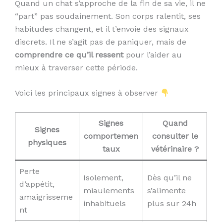
Quand un chat s’approche de la fin de sa vie, il ne
“part” pas soudainement. Son corps ralentit, ses
habitudes changent, et il t’envoie des signaux
discrets. Il ne s’agit pas de paniquer, mais de
comprendre ce qu’il ressent
pour l’aider au
mieux à traverser cette période.
Voici les principaux signes à observer
Signes
Quand
Signes
comportemen
consulter le
physiques
taux
vétérinaire ?
Perte
Isolement,
Dès qu’il ne
d’appétit,
miaulements
s’alimente
amaigrisseme
inhabituels
plus sur 24h
nt