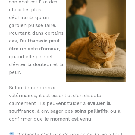
son chat est l’un des
choix les plus
déchirants qu’un
gardien puisse faire.
Pourtant, dans certains
cas,
l’euthanasie peut
être un acte d’amour
,
quand elle permet
d’éviter la douleur et la
peur.
Selon de nombreux
vétérinaires, il est essentiel d’en discuter
calmement : ils peuvent t’aider à
évaluer la
souffrance
, à envisager des
soins palliatifs
, ou à
confirmer que
le moment est venu
.
“L’objectif n’est pas de prolonger la vie à tout