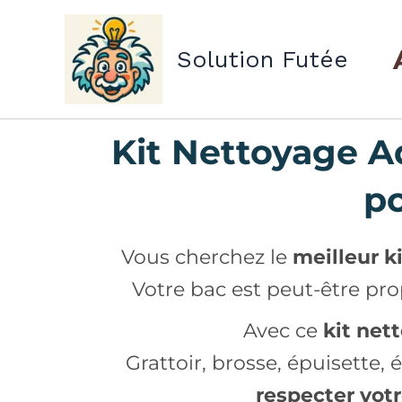
Aller
au
Solution Futée
contenu
Kit Nettoyage Aq
po
Vous cherchez le
meilleur k
Votre bac est peut-être pro
Avec ce
kit net
Grattoir, brosse, épuisette
respecter votr