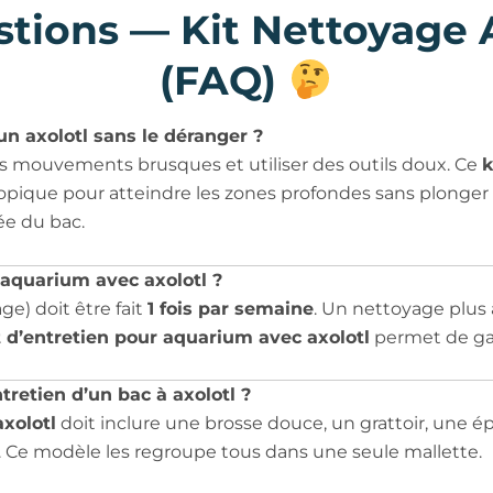
stions — Kit Nettoyage 
(FAQ)
n axolotl sans le déranger ?
r les mouvements brusques et utiliser des outils doux. Ce
k
ique pour atteindre les zones profondes sans plonger l
ée du bac.
 aquarium avec axolotl ?
ge) doit être fait
1 fois par semaine
. Un nettoyage plus a
t d’entretien pour aquarium avec axolotl
permet de gar
tretien d’un bac à axolotl ?
xolotl
doit inclure une brosse douce, un grattoir, une épu
. Ce modèle les regroupe tous dans une seule mallette.