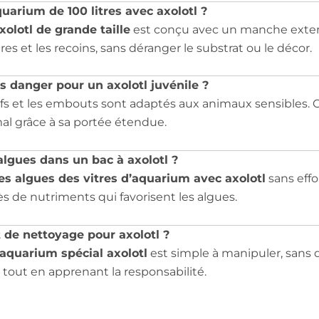
quarium de 100 litres avec axolotl ?
olotl de grande taille
est conçu avec un manche extens
tres et les recoins, sans déranger le substrat ou le décor.
s danger pour un axolotl juvénile ?
fs et les embouts sont adaptés aux animaux sensibles. 
mal grâce à sa portée étendue.
 algues dans un bac à axolotl ?
 les algues des vitres d’aquarium avec axolotl
sans effo
cès de nutriments qui favorisent les algues.
t de nettoyage pour axolotl ?
 aquarium spécial axolotl
est simple à manipuler, sans 
 tout en apprenant la responsabilité.