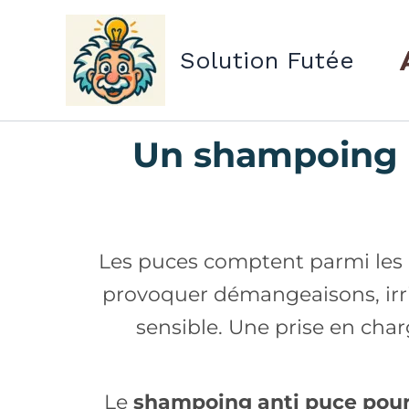
Aller
au
Solution Futée
contenu
Un shampoing a
Les puces comptent parmi les pa
provoquer démangeaisons, irrit
sensible. Une prise en char
Le
shampoing anti puce pour