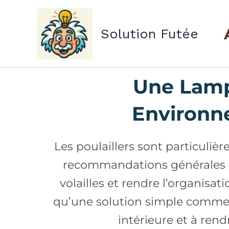
Aller
au
Solution Futée
contenu
Une Lamp
Environn
Les poulaillers sont particuliè
recommandations générales d
volailles et rendre l’organisati
qu’une solution simple comm
intérieure et à rend