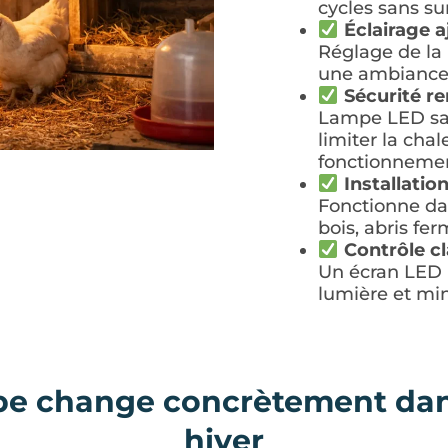
cycles sans su
Éclairage a
Réglage de la 
une ambiance 
Sécurité r
Lampe LED san
limiter la chal
fonctionnemen
Installatio
Fonctionne dan
bois, abris fer
Contrôle cl
Un écran LED l
lumière et min
e change concrètement dans
hiver