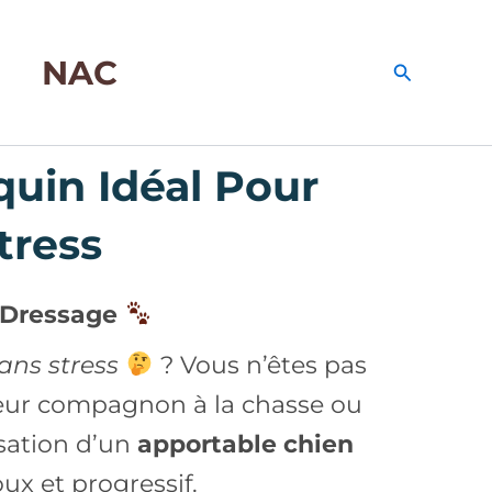
NAC
Recherche
uin Idéal Pour
tress
r Dressage
ans stress
? Vous n’êtes pas
leur compagnon à la chasse ou
isation d’un
apportable chien
ux et progressif.