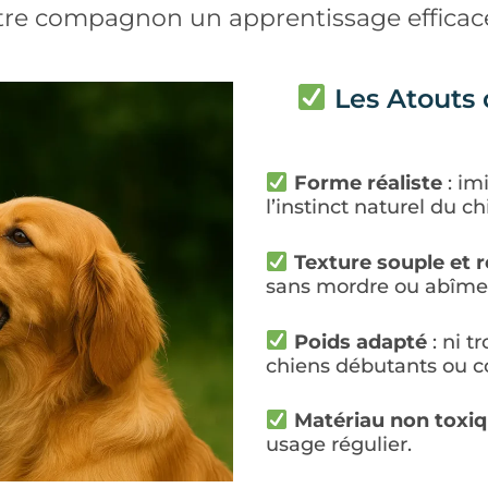
otre compagnon un apprentissage efficac
Les Atouts 
Forme réaliste
: im
l’instinct naturel du ch
Texture souple et r
sans mordre ou abîme
Poids adapté
: ni t
chiens débutants ou c
Matériau non toxi
usage régulier.