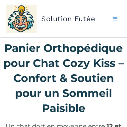
Aller
au
Solution Futée
contenu
Panier Orthopédique
pour Chat Cozy Kiss –
Confort & Soutien
pour un Sommeil
Paisible
Un chat dort en moyenne entre
12 et