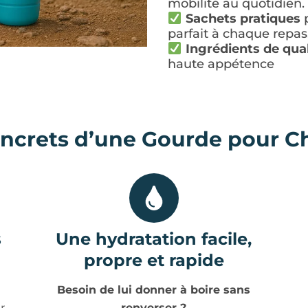
mobilité au quotidien.
Sachets pratiques
p
parfait à chaque repas
Ingrédients de qual
haute appétence
oncrets d’une Gourde pour C
s
Une hydratation facile,
propre et rapide
Besoin de lui donner à boire sans
r
renverser ?