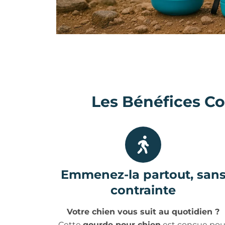
Les Bénéfices C
Emmenez-la partout, san
contrainte
Votre chien vous suit au quotidien ?
Cette
gourde pour chien
est conçue pou