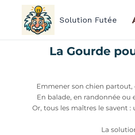
Aller
au
Solution Futée
contenu
La Gourde pour
Emmener son chien partout, c’
En balade, en randonnée ou en 
Or, tous les maîtres le savent 
La soluti