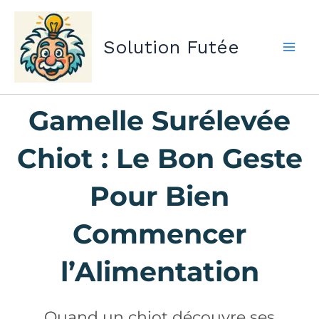
Aller
au
Solution Futée
contenu
Gamelle Surélevée
Chiot : Le Bon Geste
Pour Bien
Commencer
l’Alimentation
Quand un chiot découvre ses