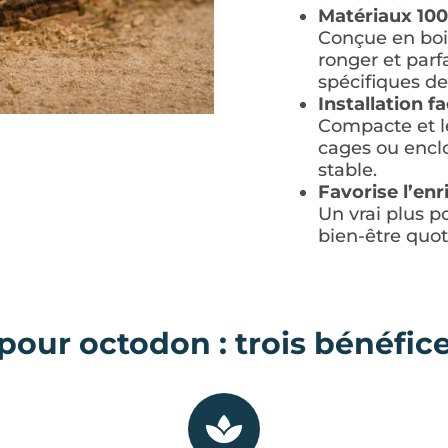
Matériaux 100
Conçue en bois
ronger et par
spécifiques de
Installation fa
Compacte et lé
cages ou enclo
stable.
Favorise l’en
Un vrai plus po
bien-être quot
our octodon : trois bénéfices