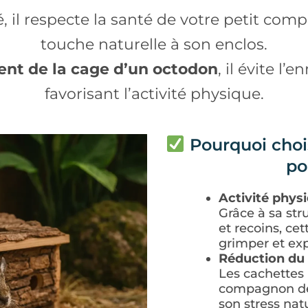
é, il respecte la santé de votre petit c
touche naturelle à son enclos.
nt de la cage d’un octodon
, il évite l’
favorisant l’activité physique.
Pourquoi chois
po
Activité phys
Grâce à sa str
et recoins, ce
grimper et exp
Réduction du 
Les cachettes 
compagnon de 
son stress nat