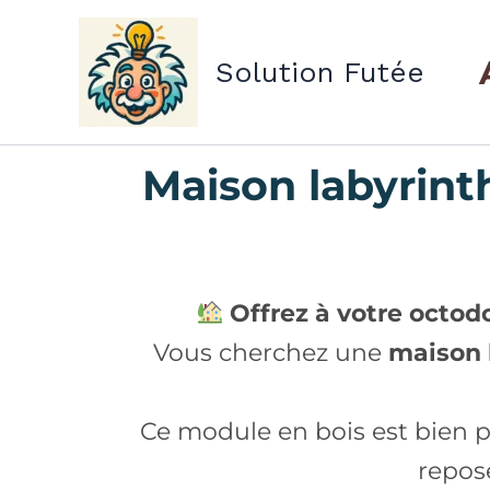
Aller
au
Solution Futée
contenu
Maison labyrint
Offrez à votre octodo
Vous cherchez une
maison 
Ce module en bois est bien p
repose