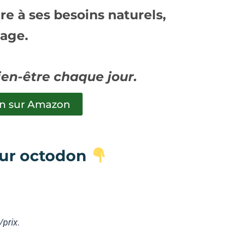
e à ses besoins naturels,
cage.
ien-être chaque jour.
on sur Amazon
pour octodon
/prix.