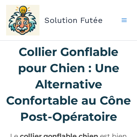
Aller
au
Solution Futée
contenu
Collier Gonflable
pour Chien : Une
Alternative
Confortable au Cône
Post-Opératoire
Le
collier gonflable chien
est bien