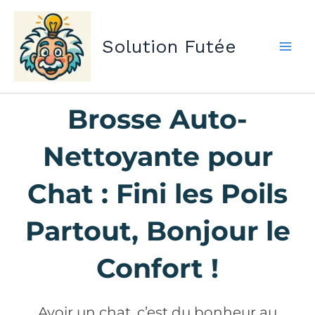
Aller
au
Solution Futée
contenu
Brosse Auto-
Nettoyante pour
Chat : Fini les Poils
Partout, Bonjour le
Confort !
Avoir un chat, c’est du bonheur au