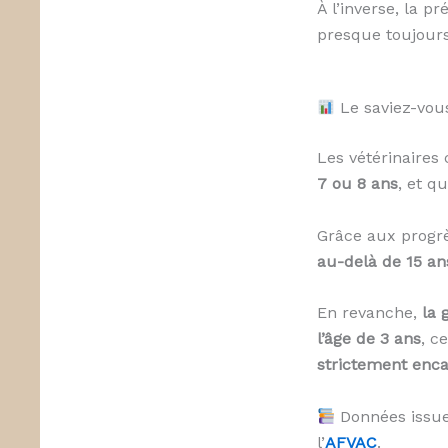
À l’inverse, la 
presque toujour
Le saviez-vou
Les vétérinaires
7 ou 8 ans
, et qu
Grâce aux progrè
au-delà de 15 an
En revanche,
la 
l’âge de 3 ans
, c
strictement enc
Données issue
l’
AFVAC
.