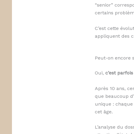
“senior” corresp
certains problèm
C’est cette évol
appliquent des c
Peut-on encore s
Oui,
c’est parfoi
Après 10 ans, c
que beaucoup d’a
unique : chaque a
cet âge.
L’analyse du dos