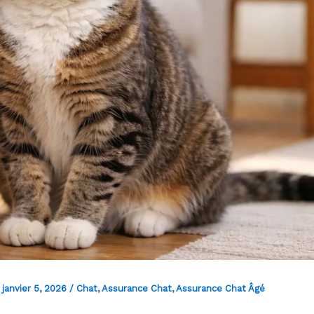
/
janvier 5, 2026
/
Chat
,
Assurance Chat
,
Assurance Chat Âgé