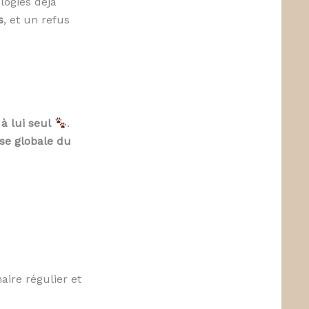
logies déjà
s
, et un refus
 à lui seul
.
se globale du
naire régulier et