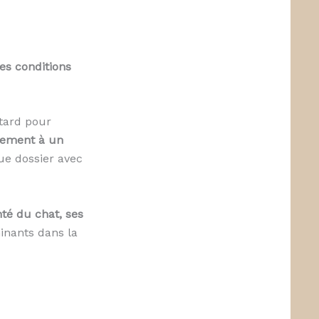
les conditions
 tard pour
uement à un
ue dossier avec
nté du chat, ses
inants dans la