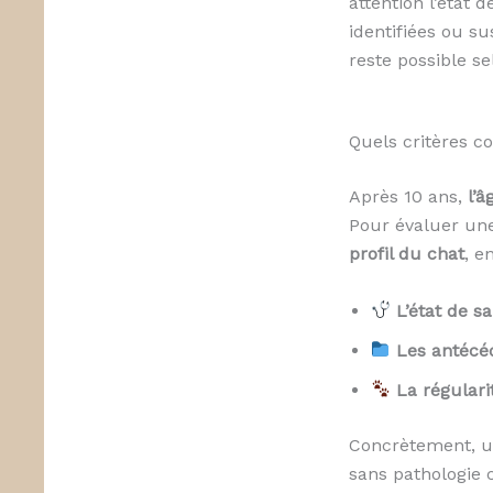
attention l’état 
identifiées ou s
reste possible sel
Quels critères c
Après 10 ans,
l’â
Pour évaluer un
profil du chat
, e
L’état de s
Les antécé
La régulari
Concrètement, u
sans pathologie 