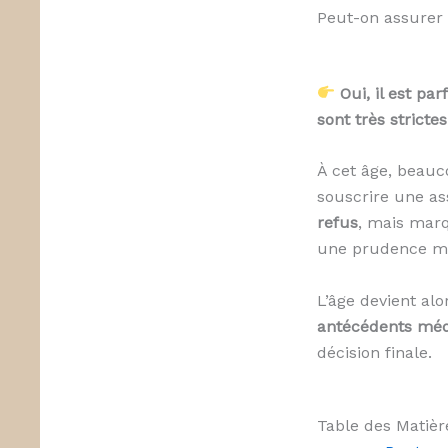
Peut-on assurer 
Oui, il est pa
sont très strictes
À cet âge, beauc
souscrire une as
refus
, mais marq
une prudence m
L’âge devient alo
antécédents médi
décision finale.
Table des Matièr