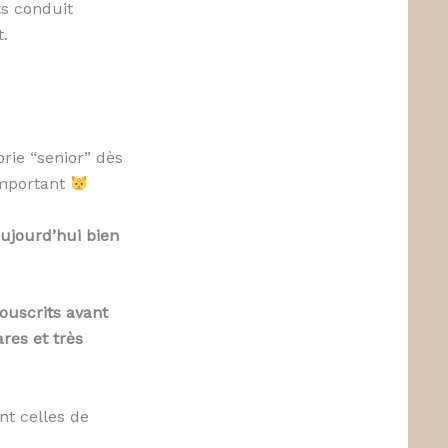
ts conduit
t.
rie “senior” dès
 important
ujourd’hui bien
ouscrits avant
ares et très
t celles de