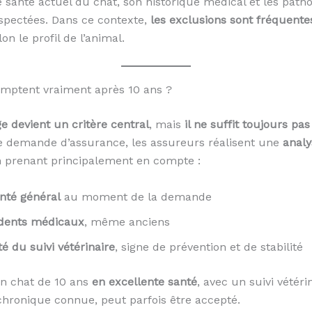
de santé actuel du chat, son historique médical et les patho
uspectées. Dans ce contexte,
les exclusions sont fréquente
on le profil de l’animal.
omptent vraiment après 10 ans ?
ge devient un critère central
, mais
il ne suffit toujours pas
e demande d’assurance, les assureurs réalisent une
analy
n prenant principalement en compte :
anté général
au moment de la demande
dents médicaux
, même anciens
té du suivi vétérinaire
, signe de prévention et de stabilité
n chat de 10 ans
en excellente santé
, avec un suivi vétéri
chronique connue, peut parfois être accepté.