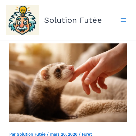
Aller
au
Solution Futée
contenu
Par
Solution Futée
/
mars 20, 2026
/
Furet