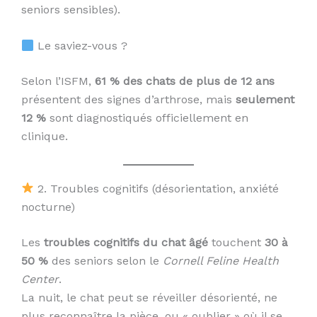
seniors sensibles).
Le saviez-vous ?
Selon l’ISFM,
61 % des chats de plus de 12 ans
présentent des signes d’arthrose, mais
seulement
12 %
sont diagnostiqués officiellement en
clinique.
2. Troubles cognitifs (désorientation, anxiété
nocturne)
Les
troubles cognitifs du chat âgé
touchent
30 à
50 %
des seniors selon le
Cornell Feline Health
Center
.
La nuit, le chat peut se réveiller désorienté, ne
plus reconnaître la pièce, ou « oublier » où il se