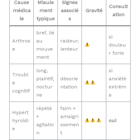
Cause
Miaule
Signes
Consult
médica
ment
associé
Gravité
ation
le
typique
s
bref, lié
si
Arthros
au
raideur,
douleu
e
mouve
lenteur
r forte
ment
long,
si
Troubl
plaintif,
désorie
anxiété
e
noctur
ntation
extrêm
cognitif
ne
e
répété
faim +
Hypert
+
amaigri
hyroïdi
oui
agitatio
ssemen
e
n
t