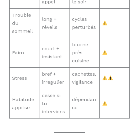
appel
le soir
Trouble
long +
cycles
du
réveils
perturbés
sommeil
tourne
court +
Faim
près
insistant
cuisine
bref +
cachettes,
Stress
irrégulier
vigilance
cesse si
Habitude
dépendan
tu
apprise
ce
interviens