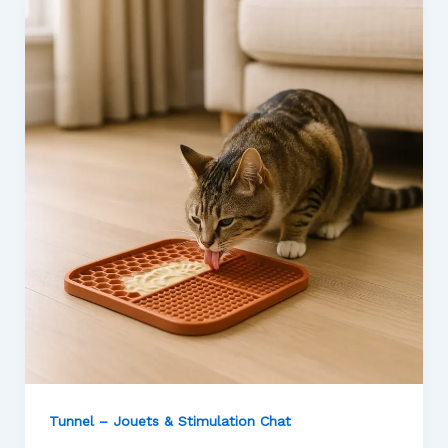
Tunnel – Jouets & Stimulation Chat