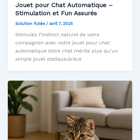
Jouet pour Chat Automatique –
Stimulation et Fun Assurés
Solution Futée
/
avril 7, 2025
Stimulez l’instinct naturel de votre
compagnon avec notre jouet pour chat
automatique Votre chat mérite plus qu’un
simple jouet statique.Grâce