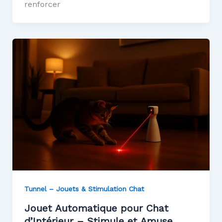
renforcer
Tunnel – Jouets & Stimulation Chat
Jouet Automatique pour Chat
d’Intérieur – Stimule et Amuse