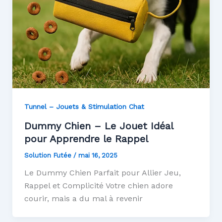
Tunnel – Jouets & Stimulation Chat
Dummy Chien – Le Jouet Idéal
pour Apprendre le Rappel
Solution Futée
/
mai 16, 2025
Le Dummy Chien Parfait pour Allier Jeu,
Rappel et Complicité Votre chien adore
courir, mais a du mal à revenir