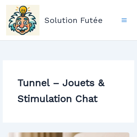
Aller
au
Solution Futée
contenu
Tunnel – Jouets &
Stimulation Chat