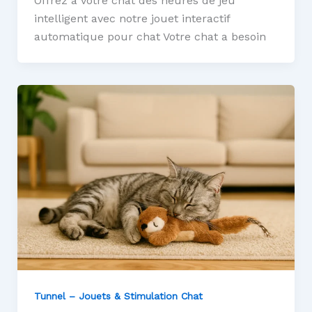
Offrez à votre chat des heures de jeu
intelligent avec notre jouet interactif
automatique pour chat Votre chat a besoin
Tunnel – Jouets & Stimulation Chat