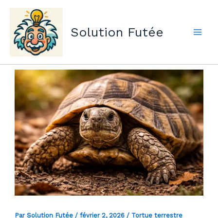
Aller
au
Solution Futée
contenu
Par
Solution Futée
/
février 2, 2026
/
Tortue terrestre