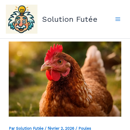
Aller
au
Solution Futée
contenu
Par
Solution Futée
/
février 2, 2026
/
Poules