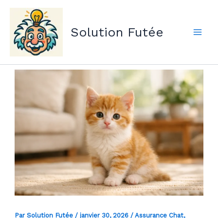
Aller
au
Solution Futée
contenu
Par
Solution Futée
/
janvier 30, 2026
/
Assurance Chat
,